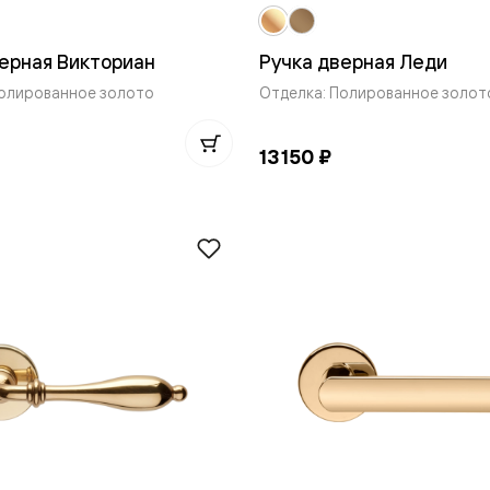
одки
ика
ерная Викториан
Ручка дверная Леди
Полированное золото
Отделка: Полированное золот
13 150 ₽