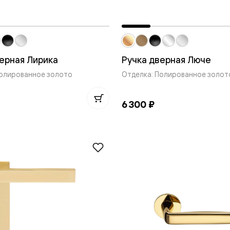
ерная Лирика
Ручка дверная Люче
нный
Полированное золото
Отделка: Полированное золот
6 300 ₽
м
ые