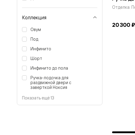
Вельвет 
Отделка: 
рифлени
Рифт —
Коллекция
натураль
20 300 ₽
шпон
Овум
Софтфор
плавные
Под
формы
Из
Инфинито
массива
Шорт
Палаццо
Антик
Инфинито до пола
Шарм
Лигнум
Ручка-лодочка для
Тоскана
раздвижной двери с
Эго
заверткой Ноксия
Из
алюмини
Показать ещё 13
и стекла
Двери
Формато
Перегор
Формато
Двери
Мозаик