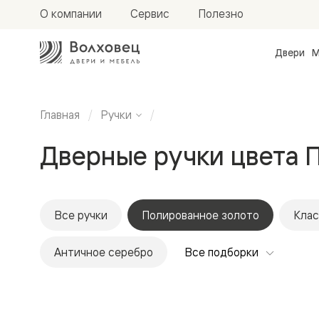
О компании
Сервис
Полезно
Двери
М
Межкомн
двери
Доступн
и практи
Главная
Ручки
Фридом
Центро
Дверные ручки цвета 
Галант
Нео
Планум
Секрето
-
скрытые
Все ручки
Полированное золото
Клас
двери
Фрезеро
Античное серебро
Все подборки
двери
в
эмали
Прайм
Маскот
Эссе