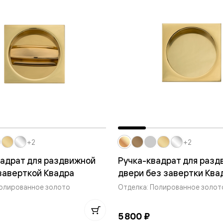
е
я
е
ные
пон
ные
+2
+2
вадрат для раздвижной
Ручка-квадрат для разд
заверткой Квадра
двери без завертки Ква
Полированное золото
Отделка: Полированное золот
яющей
5 800 ₽