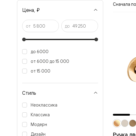
Рокка
Сначала п
Фрэйм
Цена, ₽
Альба
Дюна
Париж
от
до
Нео
Классик
Линия
Гладкие
до 6000
и
скрытые
от 6000 до 15 000
Планум
Про —
от 15 000
алюмини
кромка
Планум
Секрето
Стиль
-
скрытые
Неоклассика
двери
Дизайнер
Классика
Селект —
фрезеро
Модерн
по
Ручка д
Дизайн
шпону