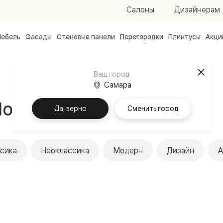
Салоны
Дизайнерам
ебель
Фасады
Стеновые панели
Перегородки
Плинтусы
Акци
атные
ые
Ваш город
чные
Самара
Полированное золото
Да, верно
Сменить город
сика
Неоклассика
Модерн
Дизайн
А
ванные