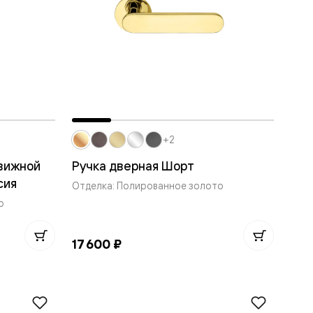
+2
движной
Ручка дверная Шорт
сия
Отделка: Полированное золото
о
17 600 ₽