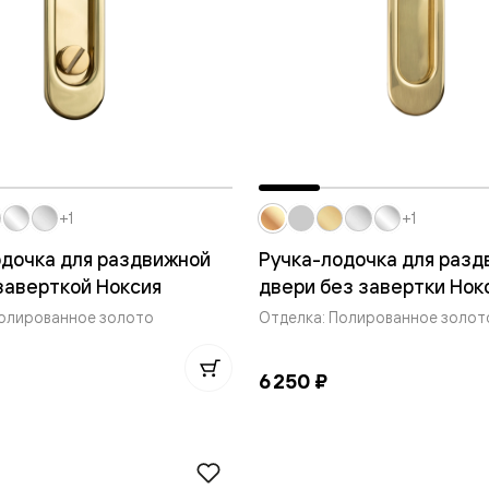
ые
дки
ый
+1
+1
ые
одочка для раздвижной
Ручка-лодочка для раз
заверткой Ноксия
двери без завертки Нок
ые
Полированное золото
Отделка: Полированное золот
вые
6 250 ₽