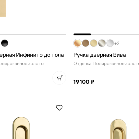
евые
евые
+2
ные
ерная Инфинито до пола
Ручка дверная Вива
Полированное золото
Отделка: Полированное золот
ский
19 100 ₽
бную