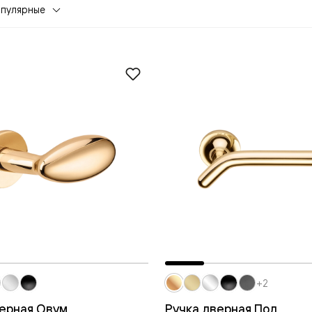
опулярные
евая
ские
+2
вание
верная Овум
Ручка дверная Под