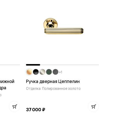
+1
вижной
Ручка дверная Цеппелин
дра
Отделка: Полированное золото
о
37 000 ₽