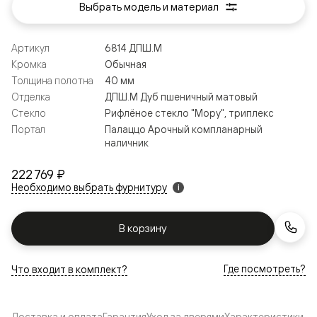
Выбрать модель и материал
Артикул
6814 ДПШ.М
Кромка
Обычная
Толщина полотна
40 мм
Отделка
ДПШ.М Дуб пшеничный матовый
Стекло
Рифлёное стекло "Мору", триплекс
Портал
Палаццо Арочный компланарный
наличник
222 769 ₽
Необходимо выбрать фурнитуру
i
В корзину
Где посмотреть?
Что входит в комплект?
Доставка и оплата
Гарантия
Уход за дверями
Характеристики