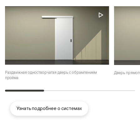
Раздвижная одностворчатая дверь с обрамлением
Дверь прямог
проёма
Узнать подробнее о системах