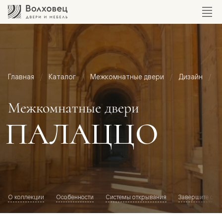
Главная
Каталог
Межкомнатные двери
Дизайн
М
Межкомнатные двери
ПАЛАЦЦО
О коллекции
Особенности
Системы открывания
Завершите обр