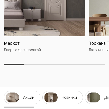
Маскот
Тоскана 
Двери с фрезеровкой
Лаконичная
Акции
Новинки
Дв