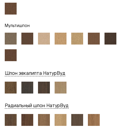
Мультишпон
Шпон эвкалипта НатурВуд
Радиальный шпон НатурВуд