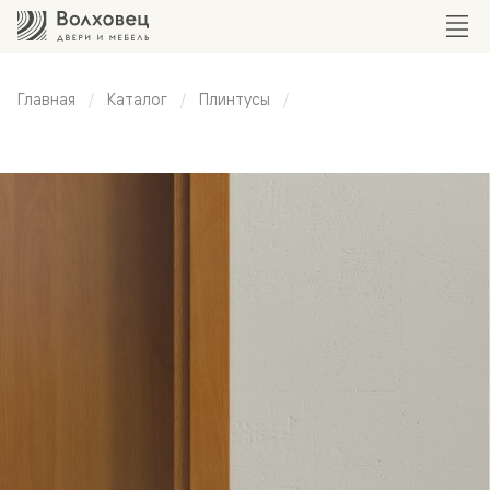
Главная
Каталог
Плинтусы
Плоский
плинтус
100 мм