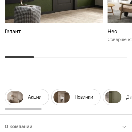
Галант
Нео
Совершенст
Акции
Новинки
Дв
О компании