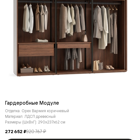
Гардеробные Модуле
Отделка: Орех Вармия коричневый
Материал: ЛДСП древесный
Размеры (ШxВxГ): 290x237x62 см
272 652 ₽
320 767 ₽