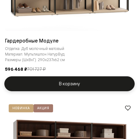
Гардеробные Модуле
Отделка: Дуб молочный матовый
Материал: Мультишпон НатурВуд
Размеры (ШxВxГ): 290x237x62 см
596 468 ₽
701 727 ₽
В корзину
НОВИНКА
АКЦИЯ