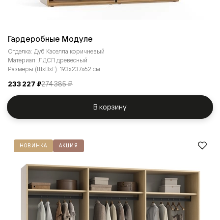
Гардеробные Модуле
Отделка: Дуб Каселла коричневый
Материал: ЛДСП древесный
Размеры (ШxВxГ): 193x237x62 см
233 227 ₽
274 385 ₽
В корзину
НОВИНКА
АКЦИЯ