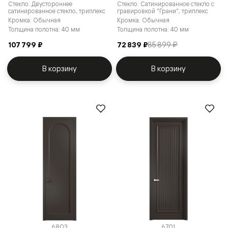
Стекло: Двустороннее
Стекло: Сатинированное стекло с
сатинированное стекло, триплекс
гравировкой "Грани", триплекс
Кромка: Обычная
Кромка: Обычная
Толщина полотна: 40 мм
Толщина полотна: 40 мм
107 799 ₽
72 839 ₽
85 899 ₽
В корзину
В корзину
6803
6701