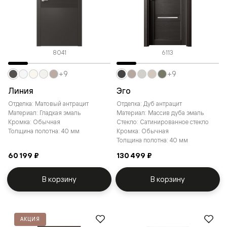
8041
6113
+9
+9
Линия
Эго
Отделка: Матовый антрацит
Отделка: Дуб антрацит
Материал: Гладкая эмаль
Материал: Массив дуба эмаль
Кромка: Обычная
Стекло: Сатинированное стекло
Толщина полотна: 40 мм
Кромка: Обычная
Толщина полотна: 40 мм
60 199 ₽
130 499 ₽
В корзину
В корзину
АКЦИЯ