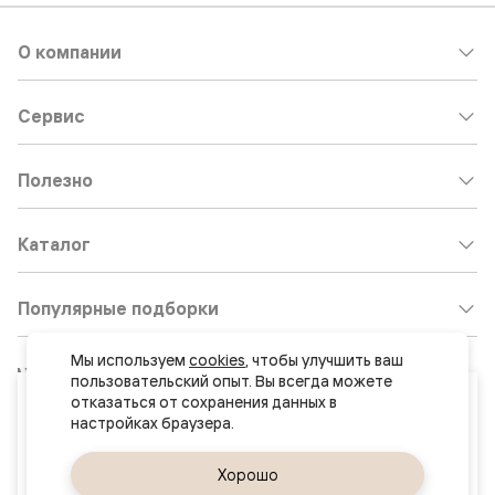
О компании
Сервис
Полезно
Каталог
Популярные подборки
Мы используем 
cookies
, чтобы улучшить ваш 
Клиентский центр:
8 800 511 30 95
пользовательский опыт. Вы всегда можете 
Ваш город
отказаться от сохранения данных в 
Почта по общим вопросам:
Самара
8800@volhovez.natm.ru
Да, верно
Хорошо
Сменить город
Двери
Обратный звонок