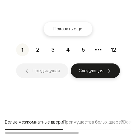
Показать ещё
1
2
3
4
5
12
Предыдущая
Следующая
Белые межкомнатные двери
Преимущества белых дверей
Возмо