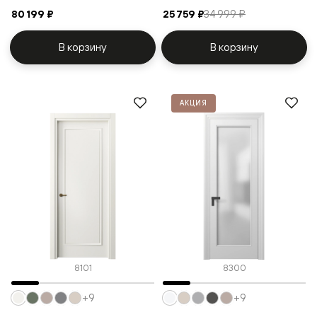
80 199 ₽
25 759 ₽
34 999 ₽
В корзину
В корзину
АКЦИЯ
8101
8300
+9
+9