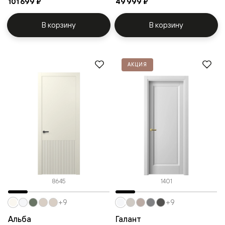
101 699 ₽
49 999 ₽
В корзину
В корзину
АКЦИЯ
8645
1401
+9
+9
Альба
Галант