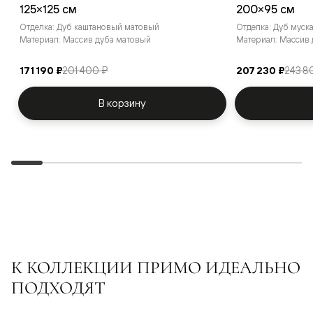
125×125 см
200×95 см
Отделка: Дуб каштановый матовый
Отделка: Дуб муск
Материал: Массив дуба матовый
Материал: Массив
171 190 ₽
201 400 ₽
207 230 ₽
243 8
В корзину
К КОЛЛЕКЦИИ ПРИМО ИДЕАЛЬНО
ПОДХОДЯТ