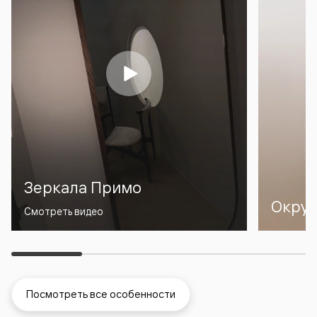
Зеркала Примо
Окру
Смотреть видео
Посмотреть все особенности