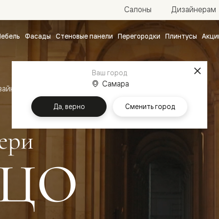
Салоны
Дизайнерам
ебель
Фасады
Стеновые панели
Перегородки
Плинтусы
Акци
атные
ые
Ваш город
чные
Самара
зайн
Межкомнатные двери Палаццо
Да, верно
Сменить город
ери
ЦО
ванные