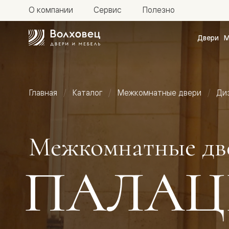
О компании
Сервис
Полезно
Двери
М
Межкомн
двери
Доступн
и практи
Фридом
Главная
Каталог
Межкомнатные двери
Ди
Центро
Галант
Нео
Планум
Секрето
Межкомнатные дв
-
скрытые
двери
ПАЛАЦ
Фрезеро
двери
в
эмали
Прайм
Маскот
Эссе