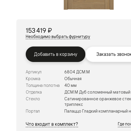
Перегор
Мозаик
Неокласс
Прайм
Фрэйм
153 419 ₽
Альба
Дюна
Необходимо выбрать фурнитуру
Рокка
Антик
Нео
Добавить в корзину
Заказать звоно
Париж
Центро
Шарм
Артикул
6804 ДСМ.М
Нео
Классик
Кромка
Обычная
Галант
Толщина полотна
40 мм
Эго
Отделка
ДСМ.М Дуб соломенный матовый
Классика
Стекло
Сатинированное оранжевое стек
Маскот
триплекс
Эссе
Тоскана
Портал
Палаццо Гладкий компланарный 
Плано
Тоскана
Что входит в комплект?
Где п
Грильято