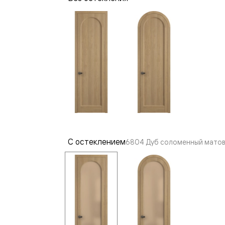
—
е
ный
м —
С остеклением
6804 Дуб соломенный матов
я
одки