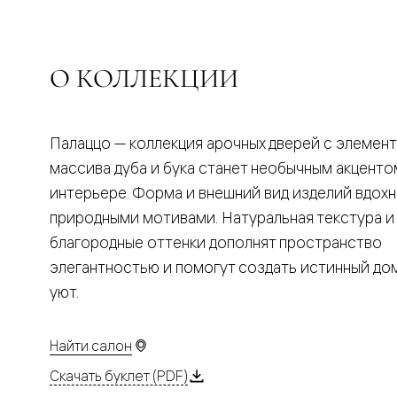
Планум
Цветные
Колор
Алюмини
Формато
О КОЛЛЕКЦИИ
Секрето
Алюмини
Мозаик
Поворот
Палаццо — коллекция арочных дверей с элемен
двери
Скрытые
массива дуба и бука станет необычным акценто
двери
интерьере. Форма и внешний вид изделий вдох
Дизайнер
шпон
природными мотивами. Натуральная текстура и
Со
благородные оттенки дополнят пространство
стеклом
Высокие
элегантностью и помогут создать истинный д
двери
уют.
В
гардеро
В
гостиную
Найти салон
Двери
в
Скачать буклет (PDF)
тренде