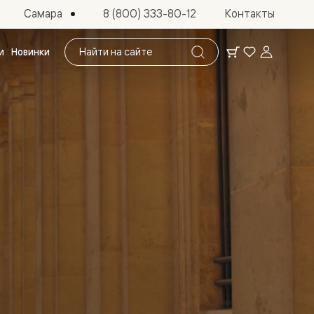
Самара
8 (800) 333-80-12
Контакты
Поиск
и
Новинки
по
сайту