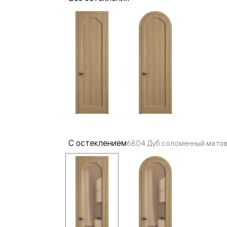
—
е
ный
м —
С остеклением
6804 Дуб соломенный матов
я
одки