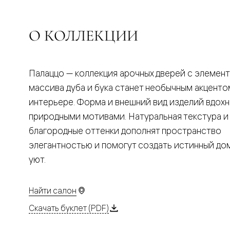
Планум
Цветные
Колор
Алюмини
О КОЛЛЕКЦИИ
Формато
Секрето
Алюмини
Мозаик
Палаццо — коллекция арочных дверей с элемен
Поворот
двери
массива дуба и бука станет необычным акценто
Скрытые
интерьере. Форма и внешний вид изделий вдох
двери
Дизайнер
природными мотивами. Натуральная текстура и
шпон
благородные оттенки дополнят пространство
Со
стеклом
элегантностью и помогут создать истинный д
Высокие
уют.
двери
В
гардеро
В
Найти салон
гостиную
Двери
Скачать буклет (PDF)
в
тренде