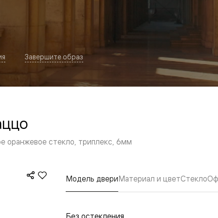
ия
Завершите образ
аццо
евая
е оранжевое стекло, триплекс, 6мм
Модель двери
Материал и цвет
Стекло
Оф
ские
вание
Без остекления