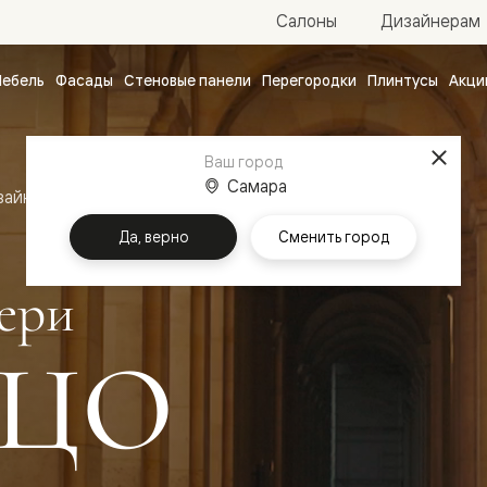
Салоны
Дизайнерам
ебель
Фасады
Стеновые панели
Перегородки
Плинтусы
Акци
атные
ые
Ваш город
чные
Самара
зайн
Межкомнатные двери Палаццо
Да, верно
Сменить город
ери
ЦО
ванные