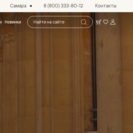
Самара
8 (800) 333-80-12
Контакты
Поиск
и
Новинки
по
сайту