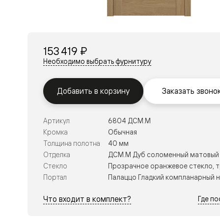
Перегор
Мозаик
Неокласс
Прайм
Фрэйм
153 419 ₽
Альба
Дюна
Необходимо выбрать фурнитуру
Рокка
Антик
Нео
Добавить в корзину
Заказать звоно
Париж
Центро
Шарм
Артикул
6804 ДСМ.М
Нео
Классик
Кромка
Обычная
Галант
Толщина полотна
40 мм
Эго
Отделка
ДСМ.М Дуб соломенный матовый
Классика
Стекло
Прозрачное оранжевое стекло, 
Маскот
Эссе
Портал
Палаццо Гладкий компланарный 
Тоскана
Плано
Что входит в комплект?
Где п
Тоскана
Грильято