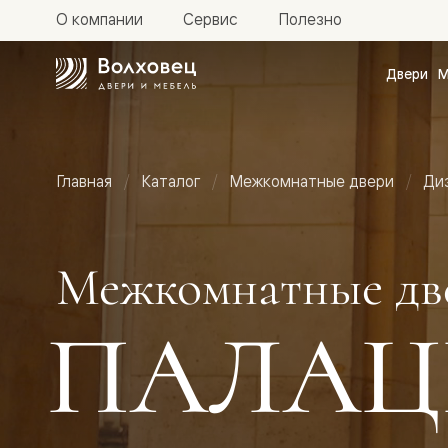
О компании
Сервис
Полезно
Двери
М
Межкомн
двери
Доступн
и практи
Фридом
Главная
Каталог
Межкомнатные двери
Ди
Центро
Галант
Нео
Планум
Секрето
Межкомнатные дв
-
скрытые
двери
ПАЛАЦ
Фрезеро
двери
в
эмали
Прайм
Маскот
Эссе