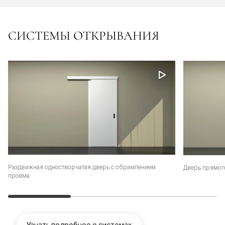
СИСТЕМЫ ОТКРЫВАНИЯ
Раздвижная одностворчатая дверь с обрамлением
Дверь прямог
проёма
Узнать подробнее о системах