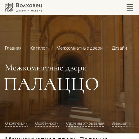
Главная
Каталог
Межкомнатные двери
Дизайн
М
Межкомнатные двери
ПАЛАЦЦО
О коллекции
Особенности
Системы открывания
Завершите обр