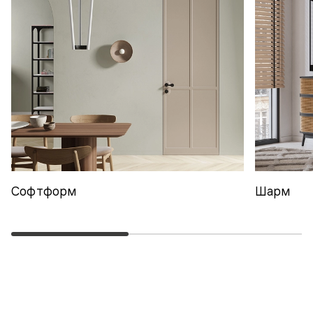
Софтформ
Шарм