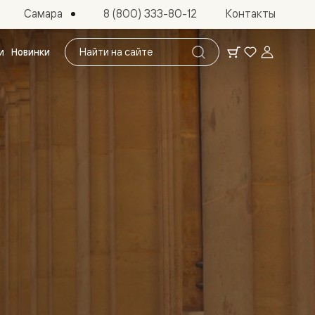
Самара
8 (800) 333-80-12
Контакты
Поиск
и
Новинки
по
сайту