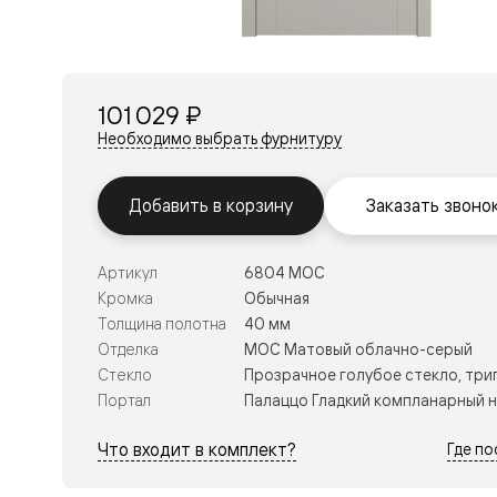
Перегор
Мозаик
Неокласс
Прайм
Фрэйм
101 029 ₽
Альба
Дюна
Необходимо выбрать фурнитуру
Рокка
Антик
Нео
Добавить в корзину
Заказать звоно
Париж
Центро
Шарм
Артикул
6804 МОС
Нео
Классик
Кромка
Обычная
Галант
Толщина полотна
40 мм
Эго
Отделка
МОС Матовый облачно-серый
Классика
Стекло
Прозрачное голубое стекло, три
Маскот
Эссе
Портал
Палаццо Гладкий компланарный 
Тоскана
Плано
Что входит в комплект?
Где п
Тоскана
Грильято