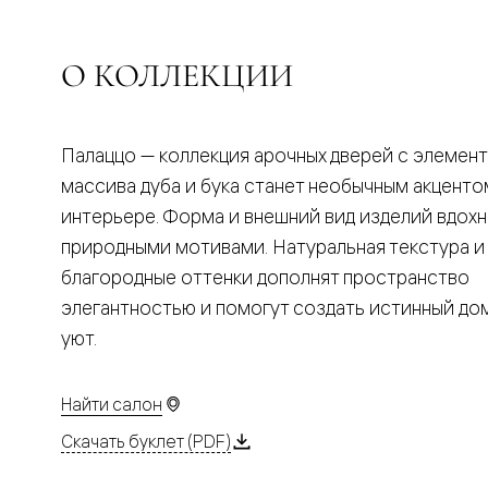
Планум
Цветные
Колор
Алюмини
О КОЛЛЕКЦИИ
Формато
Секрето
Алюмини
Мозаик
Палаццо — коллекция арочных дверей с элемен
Поворот
двери
массива дуба и бука станет необычным акценто
Скрытые
интерьере. Форма и внешний вид изделий вдох
двери
Дизайнер
природными мотивами. Натуральная текстура и
шпон
благородные оттенки дополнят пространство
Со
стеклом
элегантностью и помогут создать истинный д
Высокие
уют.
двери
В
гардеро
В
Найти салон
гостиную
Двери
Скачать буклет (PDF)
в
тренде