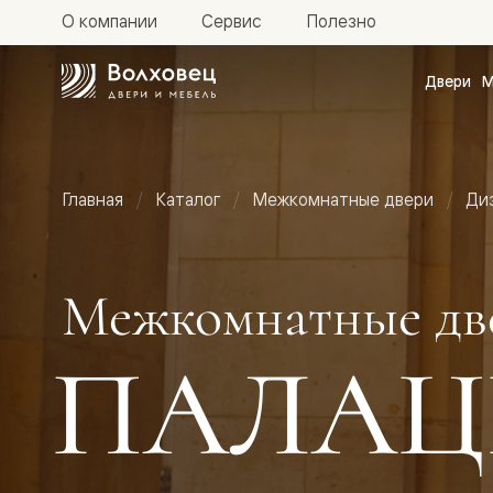
О компании
Сервис
Полезно
Двери
М
Межкомн
двери
Доступн
и практи
Фридом
Главная
Каталог
Межкомнатные двери
Ди
Центро
Галант
Нео
Планум
Секрето
Межкомнатные дв
-
скрытые
двери
ПАЛАЦ
Фрезеро
двери
в
эмали
Прайм
Маскот
Эссе