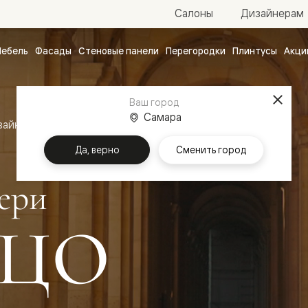
Салоны
Дизайнерам
ебель
Фасады
Стеновые панели
Перегородки
Плинтусы
Акци
атные
ые
Ваш город
чные
Самара
зайн
Межкомнатные двери Палаццо
Да, верно
Сменить город
ери
ЦО
ванные