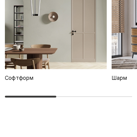
Софтформ
Шарм