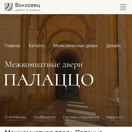
Главная
Каталог
Межкомнатные двери
Дизайн
М
Межкомнатные двери
ПАЛАЦЦО
О коллекции
Особенности
Системы открывания
Завершите обр